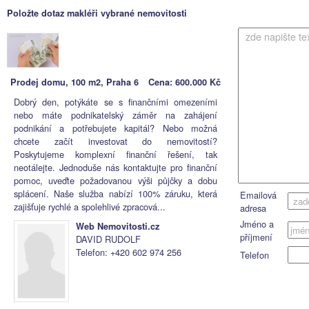
Položte dotaz makléři vybrané nemovitosti
Prodej domu, 100 m2, Praha 6
Cena:
600.000 Kč
Dobrý den, potýkáte se s finančními omezeními
nebo máte podnikatelský záměr na zahájení
podnikání a potřebujete kapitál? Nebo možná
chcete začít investovat do nemovitostí?
Poskytujeme komplexní finanční řešení, tak
neotálejte. Jednoduše nás kontaktujte pro finanční
pomoc, uveďte požadovanou výši půjčky a dobu
splácení. Naše služba nabízí 100% záruku, která
Emailová
zajišťuje rychlé a spolehlivé zpracová...
adresa
Jméno a
Web Nemovitosti.cz
příjmení
DAVID RUDOLF
Telefon:
+420 602 974 256
Telefon